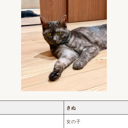
きぬ
女の子