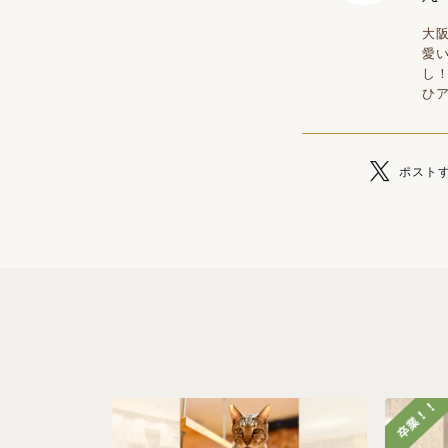
大
愛
し
ひ
ポスト