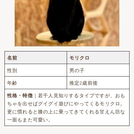
名前
モリクロ
性別
男の子
年齢
推定2歳前後
性格・特徴
｜若干人見知りするタイプですが、おも
ちゃを出せばグイグイ遊びにやってくるモリクロ。
更に慣れると膝の上に乗ってきてくれる甘えん坊な
一面もまた可愛い。