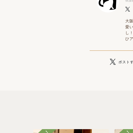
保護
大
愛
し
ひ
ポスト