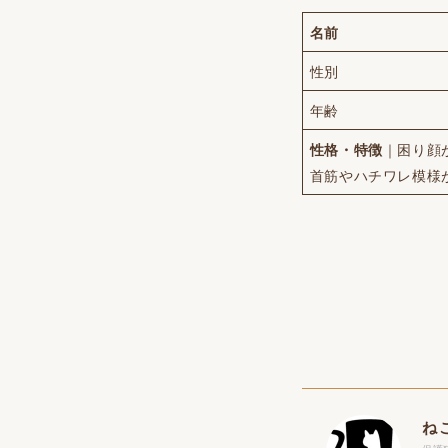
名前
性別
年齢
性格・特徴
｜困り顔
首筋やハチワレ模様
ね