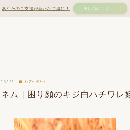
あなたのご支援が新たなご縁に！
詳しくはこちら
26.05.28
お店の猫たち
】ネム｜困り顔のキジ白ハチワレ