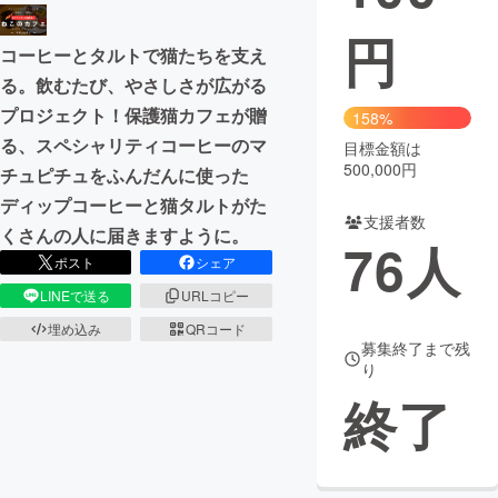
円
まちづくり・地域活性化
コーヒーとタルトで猫たちを支え
る。飲むたび、やさしさが広がる
CAMPFIRE for Social Good
CAMPFIRE Creation
プロジェクト！保護猫カフェが贈
158%
CAMPFIREふるさと納税
machi-ya
コミュニティ
る、スペシャリティコーヒーのマ
目標金額は
500,000円
チュピチュをふんだんに使った
ディップコーヒーと猫タルトがた
支援者数
くさんの人に届きますように。
76
人
ポスト
シェア
LINEで送る
URLコピー
埋め込み
QRコード
募集終了まで残
り
終了