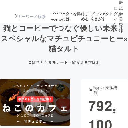
新
ロ
規
グ
会
プロジェクトを掲
はじ
プロジェクト
/
載するには
める
をさがす
イ
員
ン
登
猫とコーヒーでつなぐ優しい未来｜
録
スペシャルなマチュピチュコーヒー×
猫タルト
人気のプロ
注目のリ
注目の新着プロ
募集終了が近いプ
もうすぐ公開
ジェクト
ターン
ジェクト
ロジェクト
されます
ぽちとたま
フード・飲食店
大阪府
アート・写真
音楽
現在の支援総
テクノロジー・ガジェット
ゲーム・サ
額
792,
映像・映画
書籍・雑誌
100
ビジネス・起業
チャレンジ